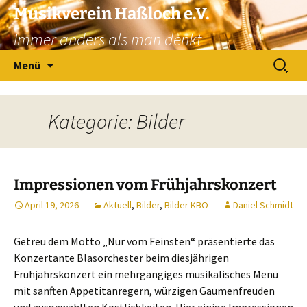
Zum
Musikverein Haßloch e.V.
Inhalt
Immer anders als man denkt
springen
Suchen
Menü
nach:
Kategorie: Bilder
Impressionen vom Frühjahrskonzert
April 19, 2026
Aktuell
,
Bilder
,
Bilder KBO
Daniel Schmidt
Getreu dem Motto „Nur vom Feinsten“ präsentierte das
Konzertante Blasorchester beim diesjährigen
Frühjahrskonzert ein mehrgängiges musikalisches Menü
mit sanften Appetitanregern, würzigen Gaumenfreuden