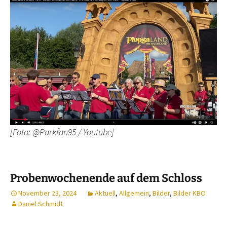
[Foto: @Parkfan95 / Youtube]
Probenwochenende auf dem Schloss
November 23, 2024
Aktuell
,
Allgemein
,
Bilder
,
Bilder KBO
Daniel Schmidt