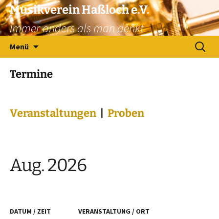
Zum
Musikverein Haßloch e.V.
Inhalt
Immer anders als man denkt
springen
Suchen
Menü
nach:
Termine
Veranstaltungen
|
Proben
Aug. 2026
DATUM / ZEIT
VERANSTALTUNG / ORT