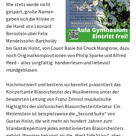
Wie stets wurde nicht
gespart, große Namen
geben sich die Klinke in
die Hand: von Leonard
Bernstein über Felix
Mendelssohn-Bartholdy
bis Gustav Holst, von Count Basie bis Chuck Mangione, dazu
noch Originalkompositionen von Philip Sparke und Alfred
Reed – alles sorgfältig handverlesen und liebevoll
mundgeblasen.
Hochmotiviert und bestens vorbereitet präsentiert das
Konzertante Blasorchester des Musikvereins unter der
bewährten Leitung von Franz Zimnol musikalische
Highlights der sinfonischen Blasorchesterliteratur. Ein
Meilenstein ist beispielsweise die „Second Suite“ von
Gustav Holst, die seit mehr als hundert Jahren zum
Standardrepertoire jedes ambitionierten Blasorchesters
gehört. Weniger bekannt als die „West Side Story“, aber