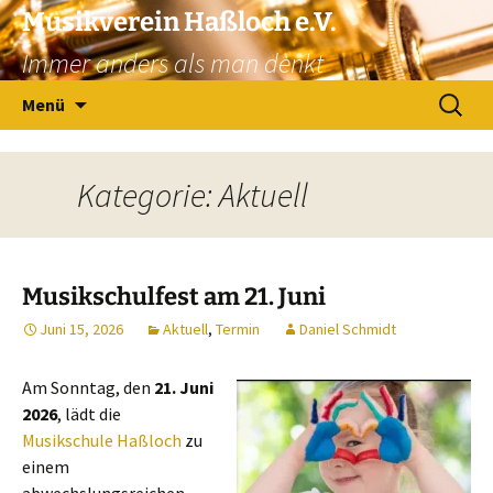
Zum
Musikverein Haßloch e.V.
Inhalt
Immer anders als man denkt
springen
Suchen
Menü
nach:
Kategorie: Aktuell
Musikschulfest am 21. Juni
Juni 15, 2026
Aktuell
,
Termin
Daniel Schmidt
Am Sonntag, den
21. Juni
2026
, lädt die
Musikschule Haßloch
zu
einem