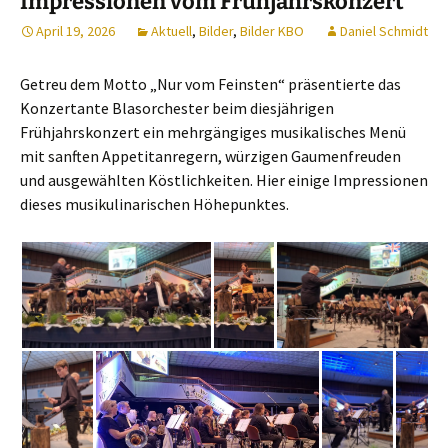
Impressionen vom Frühjahrskonzert
April 19, 2026
Aktuell
,
Bilder
,
Bilder KBO
Daniel Schmidt
Getreu dem Motto „Nur vom Feinsten“ präsentierte das
Konzertante Blasorchester beim diesjährigen
Frühjahrskonzert ein mehrgängiges musikalisches Menü
mit sanften Appetitanregern, würzigen Gaumenfreuden
und ausgewählten Köstlichkeiten. Hier einige Impressionen
dieses musikulinarischen Höhepunktes.