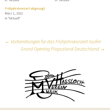
In "Aktuell"
In "Aktuell"
Frühjahrskonzert abgesagt
März 1, 2021
In "Aktuell"
Beitragsnavigation
←
Vorbereitungen für das Frühjahrskonzert laufen
Grand Opening Plopsaland Deutschland
→