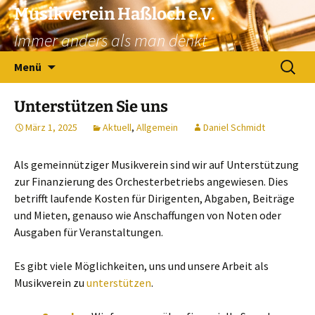
Zum
Musikverein Haßloch e.V.
Inhalt
Immer anders als man denkt
springen
Suchen
Menü
nach:
Unterstützen Sie uns
März 1, 2025
Aktuell
,
Allgemein
Daniel Schmidt
Als gemeinnütziger Musikverein sind wir auf Unterstützung
zur Finanzierung des Orchesterbetriebs angewiesen. Dies
betrifft laufende Kosten für Dirigenten, Abgaben, Beiträge
und Mieten, genauso wie Anschaffungen von Noten oder
Ausgaben für Veranstaltungen.
Es gibt viele Möglichkeiten, uns und unsere Arbeit als
Musikverein zu
unterstützen
.