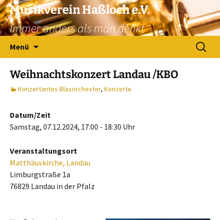
Zum
Musikverein Haßloch e.V.
Inhalt
Immer anders als man denkt
springen
Suchen
Menü
nach:
Weihnachtskonzert Landau /KBO
Konzertantes Blasorchester
,
Konzerte
Datum/Zeit
Samstag, 07.12.2024, 17:00 - 18:30 Uhr
Veranstaltungsort
Matthäuskirche, Landau
Limburgstraße 1a
76829 Landau in der Pfalz