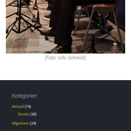
[Foto: Udo Schmidt]
Kategorien
Aktuell
(74)
Termin
(38)
Allgemein
(24)