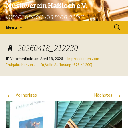
Zum
Musikverein Haßloch e.V.
Inhalt
Immer anders als man denkt
springen
Suchen
Menü
nach:
20260418_212230
Veröffentlicht am
April 19, 2026
in
Impressionen vom
Frühjahrskonzert
Volle Auflösung (676 × 1200)
←
→
Vorheriges
Nächstes