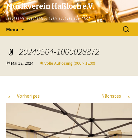
Zum
Musikverein Haßloch e.V.
Inhalt
Immer anders als man denkt
springen
Suchen
Menü
nach:
20240504-1000028872
Mai 12, 2024
Volle Auflösung (900 × 1200)
←
→
Vorheriges
Nächstes