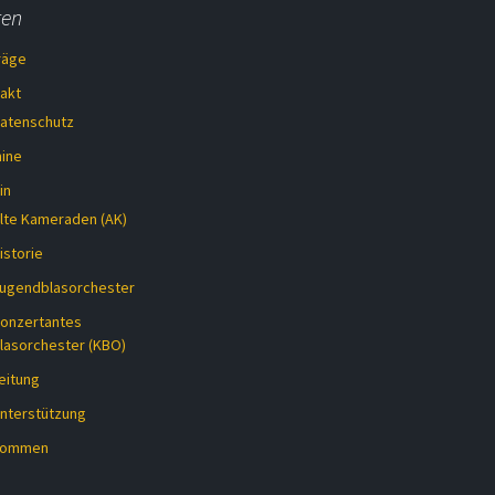
ten
räge
akt
atenschutz
ine
in
lte Kameraden (AK)
istorie
ugendblasorchester
onzertantes
lasorchester (KBO)
eitung
nterstützung
lkommen