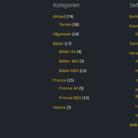
Kategorien
Sei
Aktuell
(74)
Beit
Termin
(38)
Kont
Allgemein
(24)
D
Bilder
(17)
Term
Bilder AK
(4)
Vere
Bilder JBO
(3)
A
Bilder KBO
(13)
H
Presse
(15)
J
Presse AK
(5)
K
B
Presse KBO
(15)
L
Videos
(3)
U
Wil