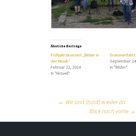
Ähnliche Beiträge
Frühjahrskonzert „Bilder in
Draisinenfahrt 
der Musik“
September 24
Februar 22, 2024
In "Bilder"
In "Aktuell"
Beitragsnavig
←
Wir sind (bald) wieder da
Blick nach vorne
→