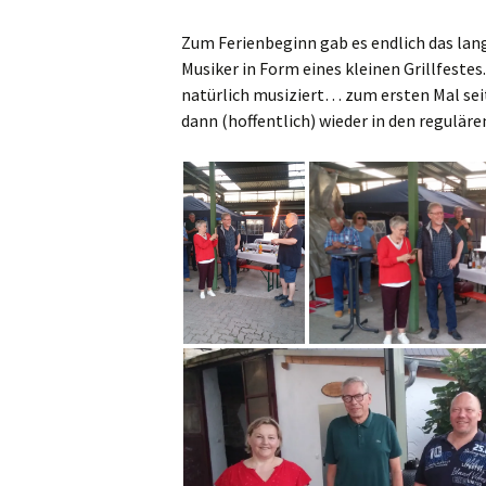
Alle Beiträge
Zum Ferienbeginn gab es endlich das la
Alte Kameraden (AK)
Musiker in Form eines kleinen Grillfestes.
natürlich musiziert… zum ersten Mal sei
Jugendblasorchester
dann (hoffentlich) wieder in den regulär