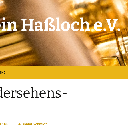
in Haßloch e.V.
akt
akt
dersehens-
verse
book
der KBO
Daniel Schmidt