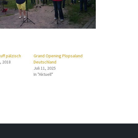
uff pälzisch
Grand Opening Plopsaland
, 2018
Deutschland
Juli 11, 2025
In "Aktuell"
ation