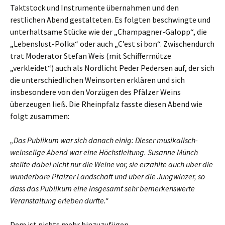
Taktstock und Instrumente übernahmen und den
restlichen Abend gestalteten. Es folgten beschwingte und
unterhaltsame Stücke wie der „Champagner-Galopp“, die
„Lebenslust-Polka“ oder auch „C’est si bon“. Zwischendurch
trat Moderator Stefan Weis (mit Schiffermütze
„verkleidet“) auch als Nordlicht Peder Pedersen auf, der sich
die unterschiedlichen Weinsorten erklären und sich
insbesondere von den Vorzügen des Pfälzer Weins
überzeugen ließ. Die Rheinpfalz fasste diesen Abend wie
folgt zusammen:
„Das Publikum war sich danach einig: Dieser musikalisch-
weinselige Abend war eine Höchstleitung. Susanne Münch
stellte dabei nicht nur die Weine vor, sie erzählte auch über die
wunderbare Pfälzer Landschaft und über die Jungwinzer, so
dass das Publikum eine insgesamt sehr bemerkenswerte
Veranstaltung erleben durfte.“
Dem ist nichts mehr hinzuzufügen.