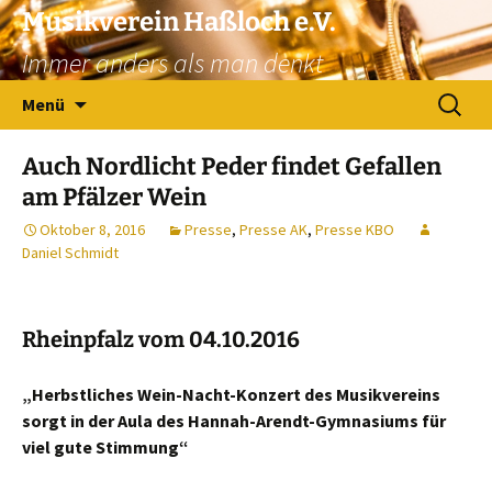
Zum
Musikverein Haßloch e.V.
Inhalt
Immer anders als man denkt
springen
Suchen
Menü
nach:
Auch Nordlicht Peder findet Gefallen
am Pfälzer Wein
Oktober 8, 2016
Presse
,
Presse AK
,
Presse KBO
Daniel Schmidt
Rheinpfalz vom 04.10.2016
„Herbstliches Wein-Nacht-Konzert des Musikvereins
sorgt in der Aula des Hannah-Arendt-Gymnasiums für
viel gute Stimmung“