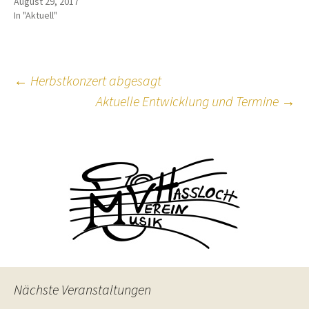
August 29, 2017
In "Aktuell"
Beitragsnavigation
←
Herbstkonzert abgesagt
Aktuelle Entwicklung und Termine
→
Nächste Veranstaltungen