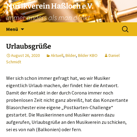
Zum
Musikverein Haßloch e.V.
Inhalt
Immer anders als man denkt
springen
Suchen
Menü
nach:
Urlaubsgrüße
August 26, 2020
Aktuell
,
Bilder
,
Bilder KBO
Daniel
Schmidt
Wer sich schon immer gefragt hat, wo wir Musiker
eigentlich Urlaub machen, der findet hier die Antwort.
Damit der Kontakt in der durch Corona immer noch
probenlosen Zeit nicht ganz abreißt, hat das Konzertante
Blasorchester eine eigene „Postkarten-Challenge“
gestartet. Die Musikerinnen und Musiker waren dazu
aufgerufen, Urlaubsgrüße an den Musikverein zu schicken,
sei es von nah (Balkonien) oder fern.