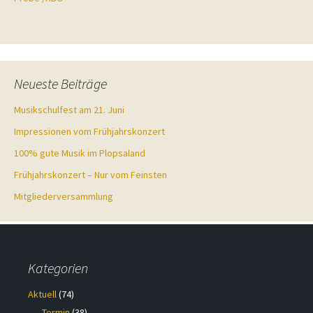
Neueste Beiträge
Musikschulfest am 21. Juni
Impressionen vom Frühjahrskonzert
100% gute Musik im Plopsaland
Frühjahrskonzert – Nur vom Feinsten
Mitgliederversammlung
Kategorien
Aktuell
(74)
Termin
(38)