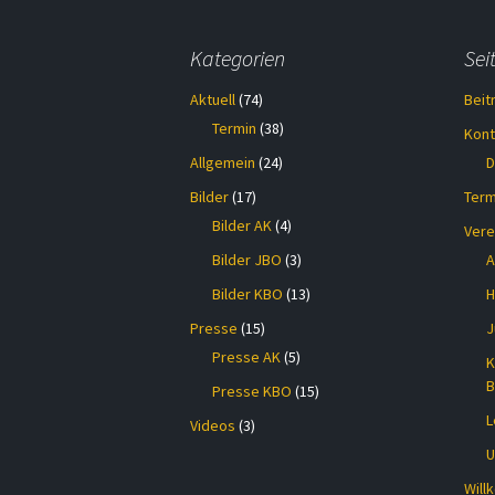
Kategorien
Sei
Aktuell
(74)
Beit
Termin
(38)
Kont
Allgemein
(24)
D
Bilder
(17)
Term
Bilder AK
(4)
Vere
Bilder JBO
(3)
A
Bilder KBO
(13)
H
Presse
(15)
J
Presse AK
(5)
K
B
Presse KBO
(15)
L
Videos
(3)
U
Wil