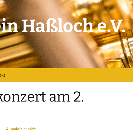
in Haßloch e.V.
akt
akt
onzert am 2.
verse
book
Daniel Schmidt