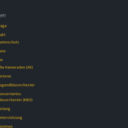
ten
räge
akt
atenschutz
ine
in
lte Kameraden (AK)
istorie
ugendblasorchester
onzertantes
lasorchester (KBO)
eitung
nterstützung
lkommen