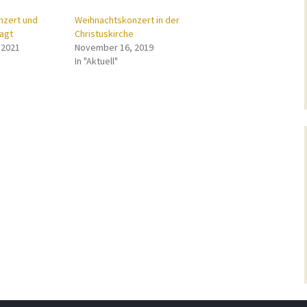
nzert und
Weihnachtskonzert in der
agt
Christuskirche
 2021
November 16, 2019
In "Aktuell"
ation