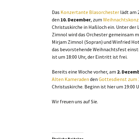
Alle Beiträge
Das
Konzertante Blasorchester
lädt am 
Alte Kameraden (AK)
den
10. Dezember
, zum
Weihnachtskonz
Christuskirche in Haßloch ein. Unter der 
Jugendblasorchester
Zimnol wird das Orchester gemeinsam mi
Mirjam Zimnol (Sopran) und Winfried Hot
das bevorstehende Weihnachtsfest eins
ist um 18:00 Uhr, der Eintritt ist frei.
Bereits eine Woche vorher, am
2. Dezem
Alten Kameraden
den
Gottesdienst zum 
Christuskirche. Beginn ist hier um 19:00 U
Wir freuen uns auf Sie.
Ähnliche Beiträge