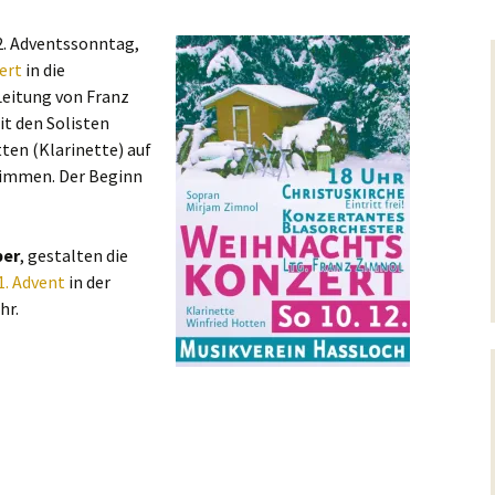
2. Adventssonntag,
ert
in die
Leitung von Franz
t den Solisten
ten (Klarinette) auf
timmen. Der Beginn
ber
, gestalten die
1. Advent
in der
hr.