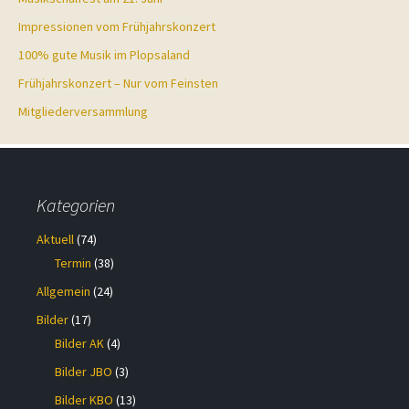
Impressionen vom Frühjahrskonzert
100% gute Musik im Plopsaland
Frühjahrskonzert – Nur vom Feinsten
Mitgliederversammlung
Kategorien
Aktuell
(74)
Termin
(38)
Allgemein
(24)
Bilder
(17)
Bilder AK
(4)
Bilder JBO
(3)
Bilder KBO
(13)