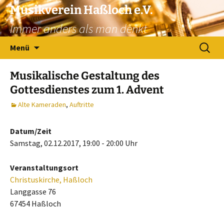
Zum
Musikverein Haßloch e.V.
Inhalt
Immer anders als man denkt
springen
Suchen
Menü
nach:
Musikalische Gestaltung des
Gottesdienstes zum 1. Advent
Alte Kameraden
,
Auftritte
Datum/Zeit
Samstag, 02.12.2017, 19:00 - 20:00 Uhr
Veranstaltungsort
Christuskirche, Haßloch
Langgasse 76
67454 Haßloch