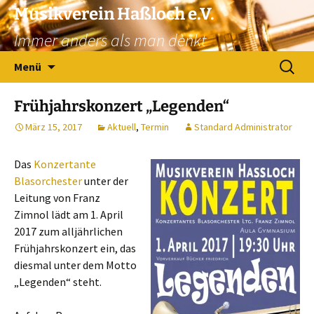
Zum
Musikverein Haßloch e.V.
Inhalt
Immer anders als man denkt
springen
Suchen
Menü
nach:
Frühjahrskonzert „Legenden“
März 15, 2017
Aktuell
,
Termin
Standard Administrator
Das
Konzertante
Blasorchester
unter der
Leitung von Franz
Zimnol lädt am 1. April
2017 zum alljährlichen
Frühjahrskonzert ein, das
diesmal unter dem Motto
„Legenden“ steht.