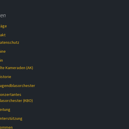
ten
räge
akt
atenschutz
ine
in
lte Kameraden (AK)
istorie
ugendblasorchester
onzertantes
lasorchester (KBO)
eitung
nterstützung
lkommen