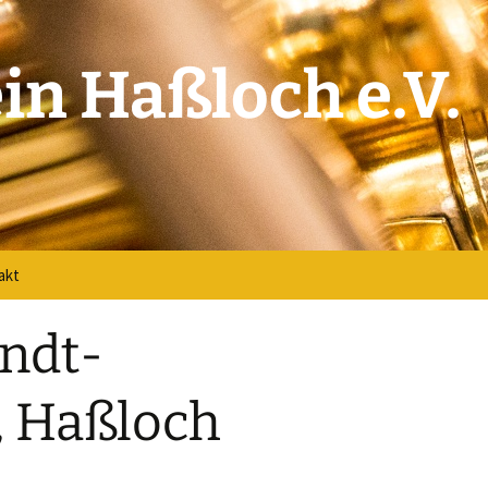
in Haßloch e.V.
akt
akt
ndt-
verse
 Haßloch
book