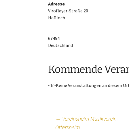
Adresse
Alle Beiträge
Viroflayer-Straße 20
Alte Kameraden (AK)
Haßloch
Jugendblasorchester
67454
Deutschland
Kommende Veran
<li>Keine Veranstaltungen an diesem Ort
Beitragsnavig
←
Vereinsheim Musikverein
Ottersheim