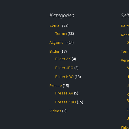
Kategorien
Sei
Aktuell
(74)
Beit
Termin
(38)
Kont
Allgemein
(24)
D
Bilder
(17)
Term
Bilder AK
(4)
Vere
Bilder JBO
(3)
A
Bilder KBO
(13)
H
Presse
(15)
J
Presse AK
(5)
K
B
Presse KBO
(15)
L
Videos
(3)
U
Wil