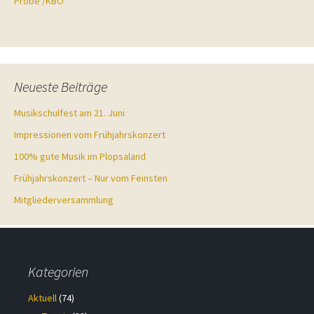
Probe /KBO
Neueste Beiträge
Musikschulfest am 21. Juni
Impressionen vom Frühjahrskonzert
100% gute Musik im Plopsaland
Frühjahrskonzert – Nur vom Feinsten
Mitgliederversammlung
Kategorien
Aktuell
(74)