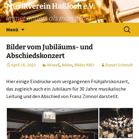
Zum
Musikverein Haßloch e.V.
Inhalt
Immer anders als man denkt
springen
Suchen
Menü
nach:
Bilder vom Jubiläums- und
Abschiedskonzert
April 18, 2023
Aktuell
,
Bilder
,
Bilder KBO
Daniel Schmidt
Hier einige Eindrücke vom vergangenen Frühjahrskonzert,
das zugleich auch ein Jubiläum für 30 Jahre musikalische
Leitung und den Abschied von Franz Zimnol darstellt.