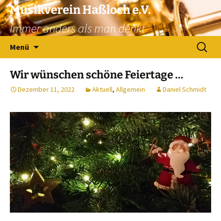
Zum
Musikverein Haßloch e.V.
Inhalt
Immer anders als man denkt
springen
Suchen
Menü
nach:
Wir wünschen schöne Feiertage …
Dezember 11, 2022
Aktuell
,
Allgemein
Daniel Schmidt