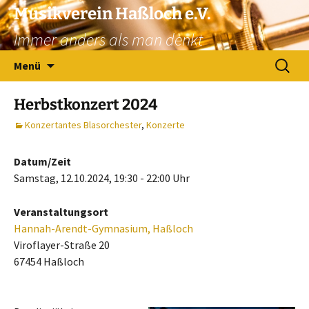
Zum
Musikverein Haßloch e.V.
Inhalt
Immer anders als man denkt
springen
Suchen
Menü
nach:
Herbstkonzert 2024
Konzertantes Blasorchester
,
Konzerte
Datum/Zeit
Samstag, 12.10.2024, 19:30 - 22:00 Uhr
Veranstaltungsort
Hannah-Arendt-Gymnasium, Haßloch
Viroflayer-Straße 20
67454 Haßloch