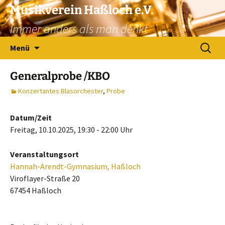
Zum
Musikverein Haßloch e.V.
Inhalt
Immer anders als man denkt
springen
Suchen
Menü
nach:
Generalprobe /KBO
Konzertantes Blasorchester
,
Probe
Datum/Zeit
Freitag, 10.10.2025, 19:30 - 22:00 Uhr
Veranstaltungsort
Hannah-Arendt-Gymnasium, Haßloch
Viroflayer-Straße 20
67454 Haßloch