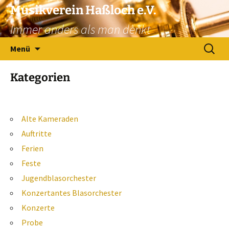
Zum
Musikverein Haßloch e.V.
Inhalt
Immer anders als man denkt
springen
Suchen
Menü
nach:
Kategorien
Alte Kameraden
Auftritte
Ferien
Feste
Jugendblasorchester
Konzertantes Blasorchester
Konzerte
Probe