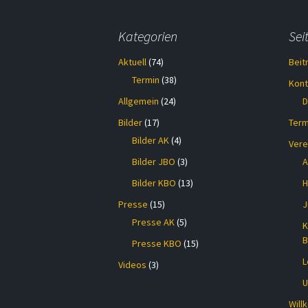
Kategorien
Sei
Aktuell
(74)
Beit
Termin
(38)
Kont
Allgemein
(24)
D
Bilder
(17)
Term
Bilder AK
(4)
Vere
Bilder JBO
(3)
A
Bilder KBO
(13)
H
Presse
(15)
J
Presse AK
(5)
K
B
Presse KBO
(15)
L
Videos
(3)
U
Wil