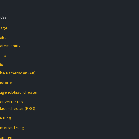
ten
räge
akt
atenschutz
ine
in
lte Kameraden (AK)
istorie
ugendblasorchester
onzertantes
lasorchester (KBO)
eitung
nterstützung
lkommen