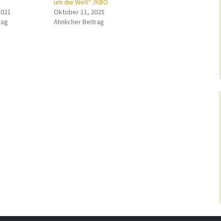
um die Welt“ /KBO
2021
Oktober 11, 2025
rag
Ähnlicher Beitrag
ation