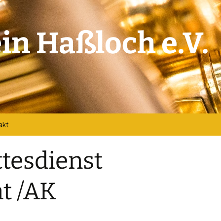
in Haßloch e.V.
akt
akt
tesdienst
verse
t /AK
book