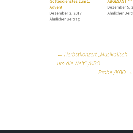
Gottesdienstes zum 1.
ABGESAGT ***
Advent
Dezember 5, 
Dezember 2, 2017
Ähnlicher Beit
Ähnlicher Beitrag
Beitragsnavig
←
Herbstkonzert „Musikalisch
um die Welt“ /KBO
Probe /KBO
→