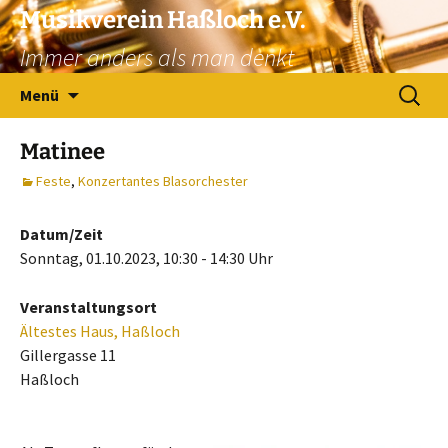
Zum
Musikverein Haßloch e.V.
Inhalt
Immer anders als man denkt
springen
Suchen
Menü
nach:
Matinee
Feste
,
Konzertantes Blasorchester
Datum/Zeit
Sonntag, 01.10.2023, 10:30 - 14:30 Uhr
Veranstaltungsort
Ältestes Haus, Haßloch
Gillergasse 11
Haßloch