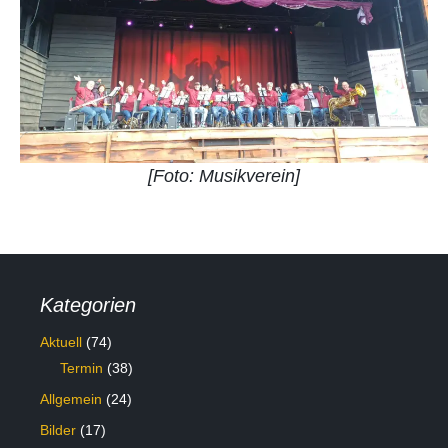
[Foto: Musikverein]
Kategorien
Aktuell
(74)
Termin
(38)
Allgemein
(24)
Bilder
(17)